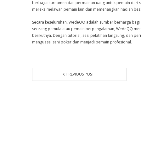
berbagai turnamen dan permainan uang untuk pemain dari s
mereka melawan pemain lain dan memenangkan hadiah bes
Secara keseluruhan, WedeQQ adalah sumber berharga bagi 
seorang pemula atau pemain berpengalaman, WedeQQ memi
berikutnya. Dengan tutorial, sesi pelatihan langsung, dan
menguasai seni poker dan menjadi pemain profesional.
PREVIOUS POST