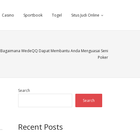
Casino
Sportbook
Togel
Situs Judi Online
o: Bagaimana WedeQQ Dapat Membantu Anda Menguasai Seni
Poker
Search
Search
Recent Posts