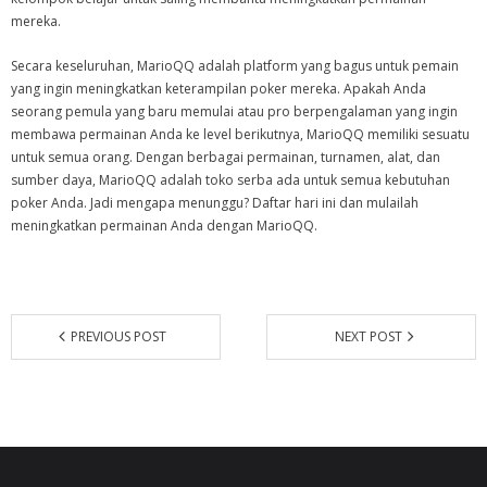
mereka.
Secara keseluruhan, MarioQQ adalah platform yang bagus untuk pemain
yang ingin meningkatkan keterampilan poker mereka. Apakah Anda
seorang pemula yang baru memulai atau pro berpengalaman yang ingin
membawa permainan Anda ke level berikutnya, MarioQQ memiliki sesuatu
untuk semua orang. Dengan berbagai permainan, turnamen, alat, dan
sumber daya, MarioQQ adalah toko serba ada untuk semua kebutuhan
poker Anda. Jadi mengapa menunggu? Daftar hari ini dan mulailah
meningkatkan permainan Anda dengan MarioQQ.
PREVIOUS POST
NEXT POST