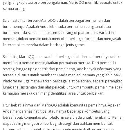
- - bandarqq
yang lengkap atau pro berpengalaman, MarioQQ memiliki sesuatu untuk
semua orang.
- Taruhan Bola
Salah satu fitur terbaik MarioQQ adalah berbagai permainan dan
turnamennya. Apakah Anda lebih suka permainan uang tunai atau
- Judi Slot Online
turnamen, ada sesuatu untuk semua orang di platform ini. Variasi ini
memungkinkan pemain untuk mencoba berbagai format dan mengasah
- - slot maxwin
keterampilan mereka dalam berbagai jenis game.
- - slot
Selain itu, MarioQQ menawarkan berbagai alat dan sumber daya untuk
membantu pemain meningkatkan permainan mereka. Dari pemandu
- - slot maxwin
strategi hingga tips dan trik dari pemain top, ada banyak informasi yang
tersedia di situs untuk membantu Anda menjadi pemain yang lebih baik.
- - slot gacor hari ini
Platform ini juga menawarkan berbagai alat pelatihan, seperti perangkat
lunak analisis tangan dan alat pelacak, untuk membantu pemain melacak
- - slot gacor
kemajuan mereka dan mengidentifikasi area untuk perbaikan.
Fitur hebat lainnya dari MarioQQ adalah komunitas pemainnya. Apakah
Anda mencari nasihat, tips, atau hanya beberapa kompetisi yang
bersahabat, komunitas aktif platform selalu ada untuk membantu. Pemain
dapat saling mengobrol, berbagi strategi, dan bahkan membentuk
kelompok belajar untuk saling membantu meningkatkan permainan