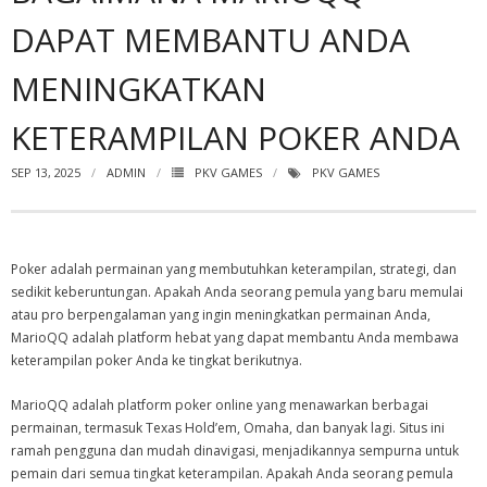
DAPAT MEMBANTU ANDA
- - pkv games
MENINGKATKAN
- - pkv games
KETERAMPILAN POKER ANDA
- - pkv games
SEP 13, 2025
ADMIN
PKV GAMES
PKV GAMES
- - pkv games
- - dominoqq
- - pkv games
Poker adalah permainan yang membutuhkan keterampilan, strategi, dan
sedikit keberuntungan. Apakah Anda seorang pemula yang baru memulai
- - pkv games
atau pro berpengalaman yang ingin meningkatkan permainan Anda,
MarioQQ adalah platform hebat yang dapat membantu Anda membawa
- - bandarqq
keterampilan poker Anda ke tingkat berikutnya.
- - poker
MarioQQ adalah platform poker online yang menawarkan berbagai
permainan, termasuk Texas Hold’em, Omaha, dan banyak lagi. Situs ini
- - dominoqq
ramah pengguna dan mudah dinavigasi, menjadikannya sempurna untuk
pemain dari semua tingkat keterampilan. Apakah Anda seorang pemula