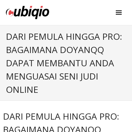
Skip
to
content
Home
DARI PEMULA HINGGA PRO:
Pkv Games
BAGAIMANA DOYANQQ
Slot
DAPAT MEMBANTU ANDA
Casino
MENGUASAI SENI JUDI
Sportbook
ONLINE
Togel
Situs Judi Online
DARI PEMULA HINGGA PRO:
- Poker Online
BAGAIMANA DOYANQQ
- - pkv games