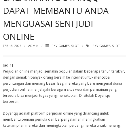
DAPAT MEMBANTU ANDA
- - pkv games
MENGUASAI SENI JUDI
- - pkv games
ONLINE
- - pkv games
FEB 18, 2026
ADMIN
PKV GAMES
,
SLOT
PKV GAMES
,
SLOT
- - pkv games
- - dominoqq
[ad_1]
- - pkv games
Perjudian online menjadi semakin populer dalam beberapa tahun terakhir,
dengan semakin banyak orang beralih ke internet untuk mencoba
- - pkv games
peruntungan dan menang besar. Bagi mereka yang baru mengenal dunia
perjudian online, menjelajahi beragam situs web dan permainan yang
- - bandarqq
tersedia bisa menjadi tugas yang menakutkan. Di situlah Doyanqq
berperan.
- - poker
Doyanqq adalah platform perjudian online yang dirancang untuk
- - dominoqq
membantu pemain pemula dan berpengalaman meningkatkan
keterampilan mereka dan meningkatkan peluang mereka untuk menang.