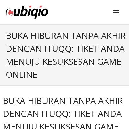
Skip
to
content
Home
BUKA HIBURAN TANPA AKHIR
Pkv Games
DENGAN ITUQQ: TIKET ANDA
Slot
MENUJU KESUKSESAN GAME
Casino
ONLINE
Sportbook
Togel
BUKA HIBURAN TANPA AKHIR
Situs Judi Online
DENGAN ITUQQ: TIKET ANDA
- Poker Online
MENUJU KESUKSESAN GAME
- - pkv games