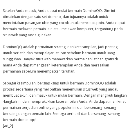
- - bandarqq
Setelah Anda masuk, Anda dapat mulai bermain DominoQQ. Gim ini
- Taruhan Bola
dimainkan dengan satu set domino, dan tujuannya adalah untuk
menciptakan pasangan ubin yang cocok untuk mencetak poin. Anda dapat
- Judi Slot Online
bermain melawan pemain lain atau melawan komputer, tergantung pada
situs web yang Anda gunakan.
- - slot maxwin
DominoQQ adalah permainan strategi dan keterampilan, jadi penting
- - slot
untuk berlatih dan mempelajari aturan sebelum bermain untuk uang
sungguhan. Banyak situs web menawarkan permainan latihan gratis di
- - slot maxwin
mana Anda dapat mengasah keterampilan Anda dan merasakan
permainan sebelum menempatkan taruhan.
- - slot gacor hari ini
Sebagai kesimpulan, bersiap -siap untuk bermain DominoQQ adalah
- - slot gacor
proses sederhana yang melibatkan menemukan situs web yang andal,
membuat akun, dan masuk untuk mulai bermain. Dengan mengikuti langkah
-langkah ini dan mempraktikkan keterampilan Anda, Anda dapat menikmati
permainan perjudian online yang populer ini dan bersenang -senang
bersaing dengan pemain lain. Semoga berhasil dan bersenang -senang
bermain dominoqq!
[ad_2]