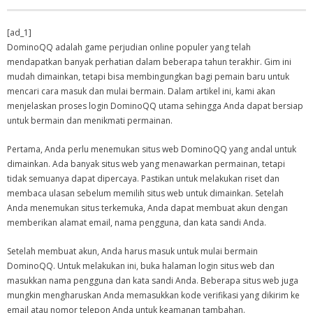
- - pkv games
[ad_1]
DominoQQ adalah game perjudian online populer yang telah
- - pkv games
mendapatkan banyak perhatian dalam beberapa tahun terakhir. Gim ini
mudah dimainkan, tetapi bisa membingungkan bagi pemain baru untuk
- - pkv games
mencari cara masuk dan mulai bermain. Dalam artikel ini, kami akan
menjelaskan proses login DominoQQ utama sehingga Anda dapat bersiap
- - pkv games
untuk bermain dan menikmati permainan.
- - dominoqq
Pertama, Anda perlu menemukan situs web DominoQQ yang andal untuk
dimainkan. Ada banyak situs web yang menawarkan permainan, tetapi
- - pkv games
tidak semuanya dapat dipercaya. Pastikan untuk melakukan riset dan
membaca ulasan sebelum memilih situs web untuk dimainkan. Setelah
- - pkv games
Anda menemukan situs terkemuka, Anda dapat membuat akun dengan
memberikan alamat email, nama pengguna, dan kata sandi Anda.
- - bandarqq
Setelah membuat akun, Anda harus masuk untuk mulai bermain
- - poker
DominoQQ. Untuk melakukan ini, buka halaman login situs web dan
masukkan nama pengguna dan kata sandi Anda. Beberapa situs web juga
- - dominoqq
mungkin mengharuskan Anda memasukkan kode verifikasi yang dikirim ke
email atau nomor telepon Anda untuk keamanan tambahan.