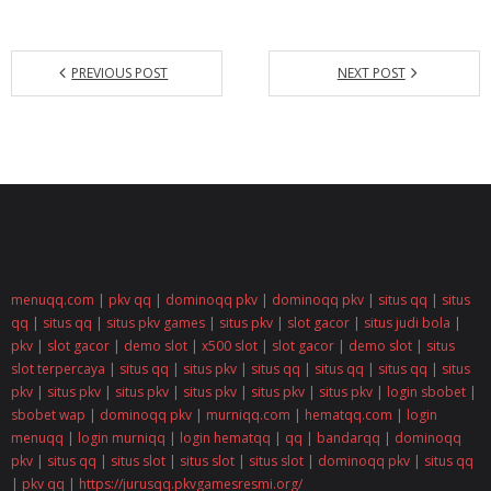
PREVIOUS POST
NEXT POST
menuqq.com
|
pkv qq
|
dominoqq pkv
|
dominoqq pkv
|
situs qq
|
situs
qq
|
situs qq
|
situs pkv games
|
situs pkv
|
slot gacor
|
situs judi bola
|
pkv
|
slot gacor
|
demo slot
|
x500 slot
|
slot gacor
|
demo slot
|
situs
slot terpercaya
|
situs qq
|
situs pkv
|
situs qq
|
situs qq
|
situs qq
|
situs
pkv
|
situs pkv
|
situs pkv
|
situs pkv
|
situs pkv
|
situs pkv
|
login sbobet
|
sbobet wap
|
dominoqq pkv
|
murniqq.com
|
hematqq.com
|
login
menuqq
|
login murniqq
|
login hematqq
|
qq
|
bandarqq
|
dominoqq
pkv
|
situs qq
|
situs slot
|
situs slot
|
situs slot
|
dominoqq pkv
|
situs qq
|
pkv qq
|
https://jurusqq.pkvgamesresmi.org/