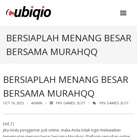
Skip
to
content
Home
BERSIAPLAH MENANG BESAR
Pkv Games
BERSAMA MURAHQQ
Slot
Casino
BERSIAPLAH MENANG BESAR
Sportbook
BERSAMA MURAHQQ
Togel
OCT 16, 2025
ADMIN
PKV GAMES
,
SLOT
PKV GAMES
,
SLOT
Situs Judi Online
- Poker Online
[ad_1]
Jika Anda penggemar judi online, maka Anda tidak ingin melewatkan
- - pkv games
kesempatan menang besar bersama Murahqq. Platform perjudian online