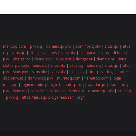
menuqq.com
|
pkv qq
|
dominoqq pkv
|
dominoqq pkv
|
situs qq
|
situs
qq
|
situs qq
|
situs pkv games
|
situs pkv
|
slot gacor
|
situs judi bola
|
pkv
|
slot gacor
|
demo slot
|
x500 slot
|
slot gacor
|
demo slot
|
situs
slot terpercaya
|
situs qq
|
situs pkv
|
situs qq
|
situs qq
|
situs qq
|
situs
pkv
|
situs pkv
|
situs pkv
|
situs pkv
|
situs pkv
|
situs pkv
|
login sbobet
|
sbobet wap
|
dominoqq pkv
|
murniqq.com
|
hematqq.com
|
login
menuqq
|
login murniqq
|
login hematqq
|
qq
|
bandarqq
|
dominoqq
pkv
|
situs qq
|
situs slot
|
situs slot
|
situs slot
|
dominoqq pkv
|
situs qq
|
pkv qq
|
https://jurusqq.pkvgamesresmi.org/