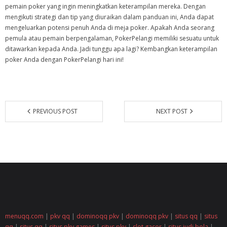
pemain poker yang ingin meningkatkan keterampilan mereka. Dengan
mengikuti strategi dan tip yang diuraikan dalam panduan ini, Anda dapat
mengeluarkan potensi penuh Anda di meja poker. Apakah Anda seorang
pemula atau pemain berpengalaman, PokerPelangi memiliki sesuatu untuk
ditawarkan kepada Anda. Jadi tunggu apa lagi? Kembangkan keterampilan
poker Anda dengan PokerPelangi hari ini!
PREVIOUS POST
NEXT POST
menuqq.com
|
pkv qq
|
dominoqq pkv
|
dominoqq pkv
|
situs qq
|
situs
qq
|
situs qq
|
situs pkv games
|
situs pkv
|
slot gacor
|
situs judi bola
|