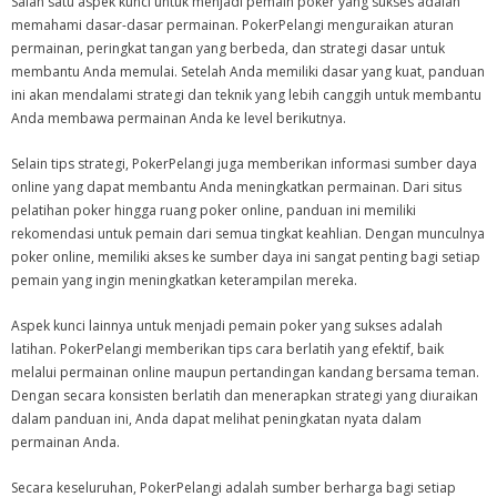
Salah satu aspek kunci untuk menjadi pemain poker yang sukses adalah
- - bandarqq
memahami dasar-dasar permainan. PokerPelangi menguraikan aturan
permainan, peringkat tangan yang berbeda, dan strategi dasar untuk
- Taruhan Bola
membantu Anda memulai. Setelah Anda memiliki dasar yang kuat, panduan
ini akan mendalami strategi dan teknik yang lebih canggih untuk membantu
- Judi Slot Online
Anda membawa permainan Anda ke level berikutnya.
- - slot maxwin
Selain tips strategi, PokerPelangi juga memberikan informasi sumber daya
online yang dapat membantu Anda meningkatkan permainan. Dari situs
- - slot
pelatihan poker hingga ruang poker online, panduan ini memiliki
rekomendasi untuk pemain dari semua tingkat keahlian. Dengan munculnya
- - slot maxwin
poker online, memiliki akses ke sumber daya ini sangat penting bagi setiap
pemain yang ingin meningkatkan keterampilan mereka.
- - slot gacor hari ini
Aspek kunci lainnya untuk menjadi pemain poker yang sukses adalah
- - slot gacor
latihan. PokerPelangi memberikan tips cara berlatih yang efektif, baik
melalui permainan online maupun pertandingan kandang bersama teman.
Dengan secara konsisten berlatih dan menerapkan strategi yang diuraikan
dalam panduan ini, Anda dapat melihat peningkatan nyata dalam
permainan Anda.
Secara keseluruhan, PokerPelangi adalah sumber berharga bagi setiap