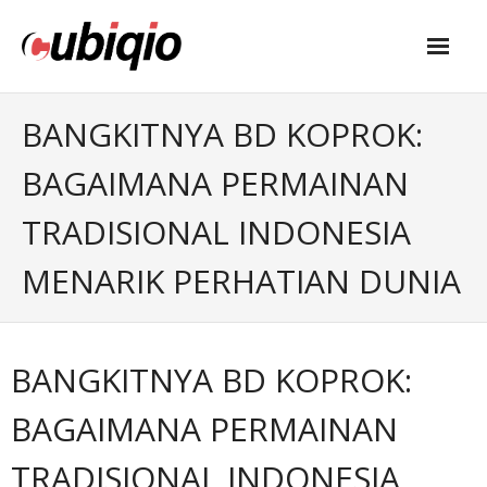
Skip
to
content
Home
BANGKITNYA BD KOPROK:
Pkv Games
BAGAIMANA PERMAINAN
Slot
TRADISIONAL INDONESIA
Casino
MENARIK PERHATIAN DUNIA
Sportbook
Togel
BANGKITNYA BD KOPROK:
Situs Judi Online
BAGAIMANA PERMAINAN
- Poker Online
TRADISIONAL INDONESIA
- - pkv games