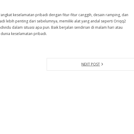
gkat keselamatan pribadi dengan fitur-fitur canggih, desain ramping, dan
 lebih penting dari sebelumnya, memiliki alat yang andal seperti Oriqq2
vidu dalam situasi apa pun. Baik berjalan sendirian di malam hari atau
dunia keselamatan pribadi.
NEXT POST