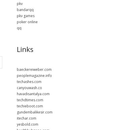
pkv
bandarqq
pkv games
poker online
qq
Links
baeckereiweber.com
peoplemagazine.info
techashes.com
canyouwash.co
havadisantalya.com
techdtimes.com
techieboot.com
gundembalikesir.com
itechar.com
yesbold.com