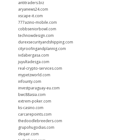
antitraders.biz
aryanews24.com
xscape-it.com
777azino-mobile.com
cobbseniorbowl.com
technowdesign.com
durexsecurityandshipping.com
cityroofingandplannig.com
ivdabergasa.com
juyultadesga.com
real-crypto-services.com
mypetzworld.com
infounty.com
investparaguay-eu.com
bwc88asia.com
extrem-poker.com
ks-casino.com
carcarepoints.com
thedoodlebreeders.com
grupohugodias.com
deqair.com