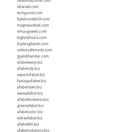
healthhubzone.com
ebaraat.com
techjuiced.com
byteboosttech.com
magnexushub.com
virtuogoweb.com
biglotshours.com
buyliraglutide.com
onlinesafemeds.com
gyanibhandar.com
ufabetwarp.biz
ufabetclip.biz
expertufabet.biz
fantasyufabet.biz
ufabetsiam.biz
swissufabet.biz
ufabetbusiness.biz
greenufabet.biz
ufabetcolor.biz
extraufabet.biz
ufabetlife.biz
ufabetsolutions.biz