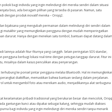
pokok bagi individu yang ingin melindungi diri mereka sendiri dalam situasi
njata bius, ada beragam pilihan yang tersedia di pasaran. Namun, satu
adi dengan produk inovatif mereka – Oriqq2.
dan bijaksana yang mengubah permainan dalam melindungi diri sendiri dalam
eknologi mutakhir yang memungkinkan pengguna dengan mudah memperingatkan
adaan darurat. Hanya dengan menekan satu tombol, bantuan dapat datang dala
lainnya adalah fitur-fiturnya yang canggih. Selain peringatan SOS standar,
 pengguna berbagi lokasi real-time dengan petugas tanggap darurat. Fitur ini
tu, misalnya dalam kasus penculikan atau penyerangan.
 terhubung ke ponsel pintar pengguna melalui Bluetooth. Hal ini memungkinka
a perangkat diaktifkan, memastikan bahwa bantuan sedang dalam perjalanan.
ntrol untuk mengambil foto atau merekam audio, menjadikannya alat serbaguna
gkat keselamatan pribadi tradisional yang berukuran besar dan mencolok, Oriq
a gantungan kunci atau dipakai sebagai kalung, sehingga mudah diakses
purna bagi individu yang ingin melindungi diri mereka sendiri tanpa menarik