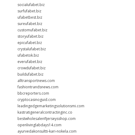
socialufabet.biz
surfufabet.biz
ufabetbest.biz
sureufabet.biz
customufabet.biz
storyufabet.biz
epicufabet.biz
crystalufabet.biz
ufabetok.biz
everufabet.biz
crowdufabet.biz
buildufabet.biz
alltransportnews.com
fashiontrandsnews.com
bbcreporters.com
cryptocasinoguid.com
leadingedgemarketingsolutionsmi.com
kastratigeneralcontractinginc.co
bestwholesalenfljerseysshop.com
openlivinglabdays14.com
ayurvedakonsultti-kari-nokela.com