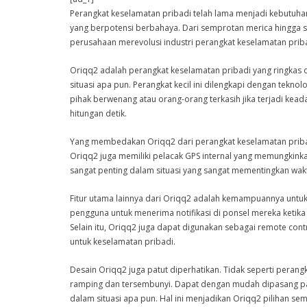
Perangkat keselamatan pribadi telah lama menjadi kebutuhan 
yang berpotensi berbahaya. Dari semprotan merica hingga se
perusahaan merevolusi industri perangkat keselamatan prib
Oriqq2 adalah perangkat keselamatan pribadi yang ringkas 
situasi apa pun. Perangkat kecil ini dilengkapi dengan t
pihak berwenang atau orang-orang terkasih jika terjadi ke
hitungan detik.
Yang membedakan Oriqq2 dari perangkat keselamatan pribadi 
Oriqq2 juga memiliki pelacak GPS internal yang memungkinkan
sangat penting dalam situasi yang sangat mementingkan wak
Fitur utama lainnya dari Oriqq2 adalah kemampuannya untuk
pengguna untuk menerima notifikasi di ponsel mereka ketik
Selain itu, Oriqq2 juga dapat digunakan sebagai remote co
untuk keselamatan pribadi.
Desain Oriqq2 juga patut diperhatikan. Tidak seperti peran
ramping dan tersembunyi. Dapat dengan mudah dipasang pad
dalam situasi apa pun. Hal ini menjadikan Oriqq2 pilihan sem