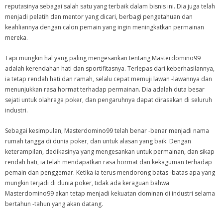
reputasinya sebagai salah satu yang terbaik dalam bisnis ini. Dia juga telah
menjadi pelatih dan mentor yang dicari, berbagi pengetahuan dan
keahliannya dengan calon pemain yang ingin meningkatkan permainan
mereka.
Tapi mungkin hal yang paling mengesankan tentang Masterdomino99
adalah kerendahan hati dan sportifitasnya. Terlepas dari keberhasilannya,
ia tetap rendah hati dan ramah, selalu cepat memuji lawan -lawannya dan
menunjukkan rasa hormat terhadap permainan. Dia adalah duta besar
sejati untuk olahraga poker, dan pengaruhnya dapat dirasakan di seluruh
industri.
Sebagai kesimpulan, Masterdomino99 telah benar -benar menjadi nama
rumah tangga di dunia poker, dan untuk alasan yang baik. Dengan
keterampilan, dedikasinya yang mengesankan untuk permainan, dan sikap
rendah hati, ia telah mendapatkan rasa hormat dan kekaguman terhadap
pemain dan penggemar. Ketika ia terus mendorong batas -batas apa yang
mungkin terjadi di dunia poker, tidak ada keraguan bahwa
Masterdomino99 akan tetap menjadi kekuatan dominan di industri selama
bertahun -tahun yang akan datang.