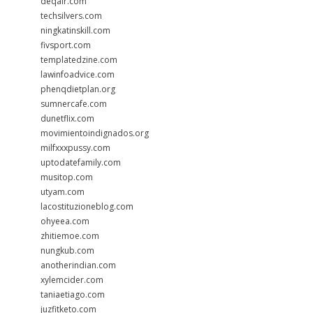
deqair.com
techsilvers.com
ningkatinskill.com
fivsport.com
templatedzine.com
lawinfoadvice.com
phenqdietplan.org
sumnercafe.com
dunetflix.com
movimientoindignados.org
milfxxxpussy.com
uptodatefamily.com
musitop.com
utyam.com
lacostituzioneblog.com
ohyeea.com
zhitiemoe.com
nungkub.com
anotherindian.com
xylemcider.com
taniaetiago.com
juzfitketo.com