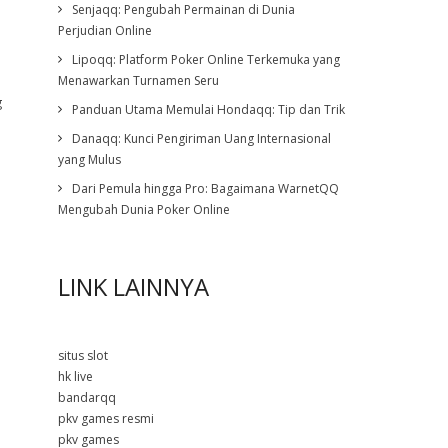
Senjaqq: Pengubah Permainan di Dunia
Perjudian Online
Lipoqq: Platform Poker Online Terkemuka yang
Menawarkan Turnamen Seru
g
Panduan Utama Memulai Hondaqq: Tip dan Trik
Danaqq: Kunci Pengiriman Uang Internasional
yang Mulus
Dari Pemula hingga Pro: Bagaimana WarnetQQ
Mengubah Dunia Poker Online
LINK LAINNYA
situs slot
hk live
bandarqq
pkv games resmi
pkv games