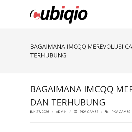
Skip
to
content
BAGAIMANA IMCQQ MEREVOLUSI CAR
TERHUBUNG
BAGAIMANA IMCQQ MERE
DAN TERHUBUNG
JUN 27, 2026
ADMIN
PKV GAMES
PKV GAMES