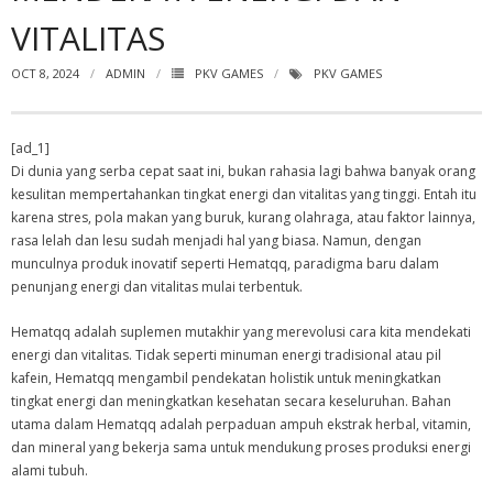
VITALITAS
- - pkv games
OCT 8, 2024
ADMIN
PKV GAMES
PKV GAMES
- - pkv games
- - pkv games
[ad_1]
Di dunia yang serba cepat saat ini, bukan rahasia lagi bahwa banyak orang
- - pkv games
kesulitan mempertahankan tingkat energi dan vitalitas yang tinggi. Entah itu
karena stres, pola makan yang buruk, kurang olahraga, atau faktor lainnya,
- - dominoqq
rasa lelah dan lesu sudah menjadi hal yang biasa. Namun, dengan
munculnya produk inovatif seperti Hematqq, paradigma baru dalam
- - pkv games
penunjang energi dan vitalitas mulai terbentuk.
- - pkv games
Hematqq adalah suplemen mutakhir yang merevolusi cara kita mendekati
energi dan vitalitas. Tidak seperti minuman energi tradisional atau pil
- - bandarqq
kafein, Hematqq mengambil pendekatan holistik untuk meningkatkan
tingkat energi dan meningkatkan kesehatan secara keseluruhan. Bahan
- - poker
utama dalam Hematqq adalah perpaduan ampuh ekstrak herbal, vitamin,
dan mineral yang bekerja sama untuk mendukung proses produksi energi
- - dominoqq
alami tubuh.