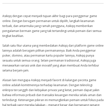
- - pkv games
Asikqq dengan cepat menjadi tujuan akhir bagi para penggemar game
- - pkv games
online. Dengan beragam permainan untuk dipilih, langkah keamanan
terbaik, dan antarmuka yang ramah pengguna, Asikqq memberikan
- - pkv games
pengalaman bermain game yang tak tertandingi untuk pemain dari semua
tingkat keahlian.
- - pkv games
Salah satu fitur utama yang membedakan Asikqq dari platform game online
- - dominoqq
lainnya adalah beragam pilihan permainannya. Baik Anda penggemar
poker, domino, atau permainan kartu populer lainnya, Asikqq punya
- - pkv games
sesuatu untuk semua orang. Selain permainan tradisional, Asikqq juga
menawarkan variasi unik dan inovatif yang akan membuat Anda terhibur
- - pkv games
selama berjam-jam.
- - bandarqq
Alasan lain mengapa Asikqq menjadi favorit di kalangan pecinta game
online adalah komitmennya terhadap keamanan. Dengan teknologi
- - poker
enkripsi tercanggih dan kebijakan privasi yang ketat, pemain dapat yakin
bahwa informasi pribadi dan transaksi keuangan mereka selalu aman dan
- - dominoqq
terlindungi. Ketenangan pikiran ini memungkinkan pemain untuk fokus pada
hal terbaik yang mereka lakukan – menang besar dan bersenang-senang.