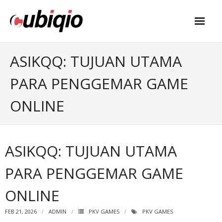
Skip
to
content
Home
ASIKQQ: TUJUAN UTAMA
Pkv Games
PARA PENGGEMAR GAME
Slot
ONLINE
Casino
Sportbook
ASIKQQ: TUJUAN UTAMA
Togel
PARA PENGGEMAR GAME
Situs Judi Online
ONLINE
- Poker Online
FEB 21, 2026
ADMIN
PKV GAMES
PKV GAMES
- - pkv games