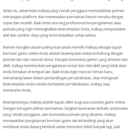
- - bandarqq
Selain itu, antarmuka Asikqq yang ramah pengguna memudahkan pemain
- Taruhan Bola
menavigasi platform dan menemukan permainan favorit mereka dengan
cepat dan mudah. Baik Anda seorang profesional berpengalaman atau
- Judi Slot Online
pemula yang ingin meningkatkan keterampilan Anda, Asikqq menyediakan
alat dan sumber daya yang Anda butuhkan untuk sukses.
- - slot maxwin
Namun mungkin alasan paling kuat untuk memilih Asikqq sebagai tujuan
- - slot
bermain game online Anda adalah kesempatan untuk terhubung dengan
pemain lain dari seluruh dunia. Dengan komunitas gamer yang dinamis dan
- - slot maxwin
aktif, Asikqq memberikan pengalaman sosial dan interaktif yang tidak akan
Anda temukan di tempat lain. Baik Anda ingin mencari teman baru,
- - slot gacor hari ini
menantang lawan dalam pertandingan persahabatan, atau mengasah
keterampilan Anda melalui kompetisi persahabatan, Asikqq siap
- - slot gacor
membantu Anda.
Kesimpulannya, Asikqq adalah tujuan akhir bagi para pecinta game online.
Dengan beragam pilihan permainan, langkah keamanan terbaik, antarmuka
yang ramah pengguna, dan komunitas pemain yang dinamis, Asikqq
menawarkan pengalaman bermain game tak tertandingi yang akan
membuat Anda datang kembali untuk menonton lebih banyak lagi. Jadi