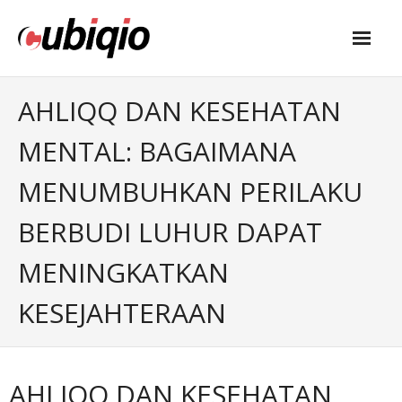
Skip
to
content
Home
AHLIQQ DAN KESEHATAN
Pkv Games
MENTAL: BAGAIMANA
Slot
MENUMBUHKAN PERILAKU
Casino
BERBUDI LUHUR DAPAT
Sportbook
MENINGKATKAN
Togel
KESEJAHTERAAN
Situs Judi Online
- Poker Online
AHLIQQ DAN KESEHATAN
- - pkv games