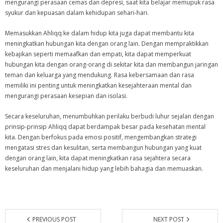
mengurangi perasaan cemas dan depresi, saat kita belajar memupuk rasa
syukur dan kepuasan dalam kehidupan sehari-hari.
Memasukkan Ahliqq ke dalam hidup kita juga dapat membantu kita
meningkatkan hubungan kita dengan orang lain. Dengan mempraktikkan
kebajikan seperti memaafkan dan empati, kita dapat memperkuat
hubungan kita dengan orang-orang di sekitar kita dan membangun jaringan
teman dan keluarga yang mendukung. Rasa kebersamaan dan rasa
memiliki ini penting untuk meningkatkan kesejahteraan mental dan
mengurangi perasaan kesepian dan isolasi.
Secara keseluruhan, menumbuhkan perilaku berbudi luhur sejalan dengan
prinsip-prinsip Ahliqq dapat berdampak besar pada kesehatan mental
kita. Dengan berfokus pada emosi positif, mengembangkan strategi
mengatasi stres dan kesulitan, serta membangun hubungan yang kuat
dengan orang lain, kita dapat meningkatkan rasa sejahtera secara
keseluruhan dan menjalani hidup yang lebih bahagia dan memuaskan.
PREVIOUS POST
NEXT POST