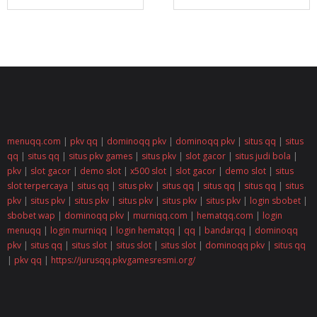
menuqq.com
|
pkv qq
|
dominoqq pkv
|
dominoqq pkv
|
situs qq
|
situs
qq
|
situs qq
|
situs pkv games
|
situs pkv
|
slot gacor
|
situs judi bola
|
pkv
|
slot gacor
|
demo slot
|
x500 slot
|
slot gacor
|
demo slot
|
situs
slot terpercaya
|
situs qq
|
situs pkv
|
situs qq
|
situs qq
|
situs qq
|
situs
pkv
|
situs pkv
|
situs pkv
|
situs pkv
|
situs pkv
|
situs pkv
|
login sbobet
|
sbobet wap
|
dominoqq pkv
|
murniqq.com
|
hematqq.com
|
login
menuqq
|
login murniqq
|
login hematqq
|
qq
|
bandarqq
|
dominoqq
pkv
|
situs qq
|
situs slot
|
situs slot
|
situs slot
|
dominoqq pkv
|
situs qq
|
pkv qq
|
https://jurusqq.pkvgamesresmi.org/