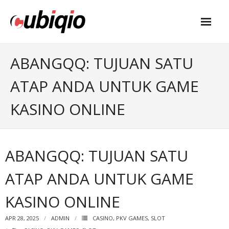
Skip
to
content
Home
ABANGQQ: TUJUAN SATU
Pkv Games
ATAP ANDA UNTUK GAME
Slot
KASINO ONLINE
Casino
Sportbook
ABANGQQ: TUJUAN SATU
Togel
ATAP ANDA UNTUK GAME
Situs Judi Online
KASINO ONLINE
- Poker Online
APR 28, 2025
ADMIN
CASINO
,
PKV GAMES
,
SLOT
- - pkv games