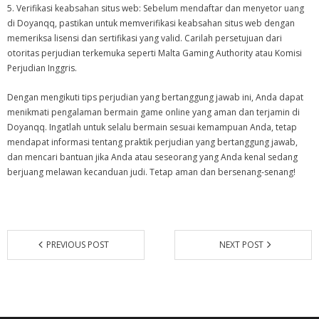
5. Verifikasi keabsahan situs web: Sebelum mendaftar dan menyetor uang
di Doyanqq, pastikan untuk memverifikasi keabsahan situs web dengan
memeriksa lisensi dan sertifikasi yang valid. Carilah persetujuan dari
otoritas perjudian terkemuka seperti Malta Gaming Authority atau Komisi
Perjudian Inggris.
Dengan mengikuti tips perjudian yang bertanggung jawab ini, Anda dapat
menikmati pengalaman bermain game online yang aman dan terjamin di
Doyanqq. Ingatlah untuk selalu bermain sesuai kemampuan Anda, tetap
mendapat informasi tentang praktik perjudian yang bertanggung jawab,
dan mencari bantuan jika Anda atau seseorang yang Anda kenal sedang
berjuang melawan kecanduan judi. Tetap aman dan bersenang-senang!
PREVIOUS POST
NEXT POST