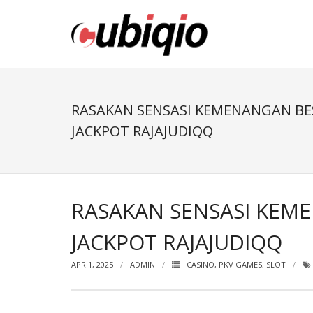
Skip
to
content
RASAKAN SENSASI KEMENANGAN B
JACKPOT RAJAJUDIQQ
RASAKAN SENSASI KEM
JACKPOT RAJAJUDIQQ
APR 1, 2025
ADMIN
CASINO
,
PKV GAMES
,
SLOT