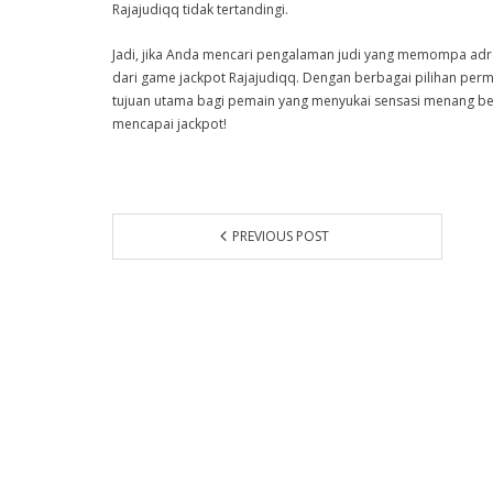
Rajajudiqq tidak tertandingi.
Jadi, jika Anda mencari pengalaman judi yang memompa adre
dari game jackpot Rajajudiqq. Dengan berbagai pilihan per
tujuan utama bagi pemain yang menyukai sensasi menang bes
mencapai jackpot!
PREVIOUS POST