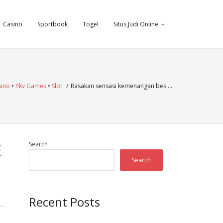
Casino
Sportbook
Togel
Situs Judi Online
sino
•
Pkv Games
•
Slot
/
Rasakan sensasi kemenangan bes …
E
Search
Search
Recent Posts