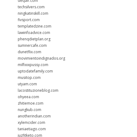
deqair.com
techsilvers.com
ningkatinskill.com
fivsport.com
templatedzine.com
lawinfoadvice.com
phenqdietplan.org
sumnercafe.com
dunetflix.com
movimientoindignados.org
milfxxxpussy.com
uptodatefamily.com
musitop.com
utyam.com
lacostituzioneblog.com
ohyeea.com
zhitiemoe.com
nungkub.com
anotherindian.com
xylemcider.com
taniaetiago.com
juzfitketo.com