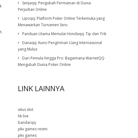
Senjaqq: Pengubah Permainan di Dunia
k
Perjudian Online
Lipoqq: Platform Poker Online Terkemuka yang
Menawarkan Turnamen Seru
e,
Panduan Utama Memulai Hondaqq: Tip dan Trik
Danaqq: Kunci Pengiriman Uang Internasional
yang Mulus
Dari Pemula hingga Pro: Bagaimana WarnetQQ
Mengubah Dunia Poker Online
LINK LAINNYA
situs slot
hk live
bandarqq
pkv games resmi
pkv games