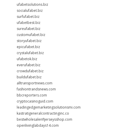
ufabetsolutions.biz
socialufabet.biz
surfufabet.biz
ufabetbest.biz
sureufabet.biz
customufabet.biz
storyufabet.biz
epicufabet.biz
crystalufabet.biz
ufabetok.biz
everufabet.biz
crowdufabet.biz
buildufabet.biz
alltransportnews.com
fashiontrandsnews.com
bbcreporters.com
cryptocasinoguid.com
leadingedgemarketingsolutionsmi.com
kastratigeneralcontractinginc.co
bestwholesalenfljerseysshop.com
openlivinglabdays14.com