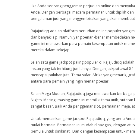
Jika Anda seorang penggemar perjudian online dan menyuka
Anda. Dengan berbagai macam permainan untuk dipilih dan
pengalaman judi yang menggembirakan yang akan membuat 
Rajajudiqq adalah platform perjudian online populer yang me
dan banyak lagi. Namun, yang benar -benar membedakan mere
game ini menawarkan para pemain kesempatan untuk memen
mereka dalam sekejap.
Salah satu game jackpot paling populer di Rajajudiqq adal
instan yang tak terhitung jumlahnya. Dengan jackpot awal $
mencapai puluhan juta. Tema safari Afrika yang menarik, g
antara para pemain yang ingin menang besar.
Selain Mega Moolah, Rajajudiqq juga menawarkan berbagai pe
Nights. Masing -masing game ini memiliki tema unik, putar
sangat besar. Baik Anda penggemar slot, permainan meja, at
Untuk memainkan game jackpot Rajajudiqq, yang perlu Anda
mulai bermain. Permainan ini mudah dinavigasi, dengan a
pemula untuk dinikmati. Dan dengan kesempatan untuk me