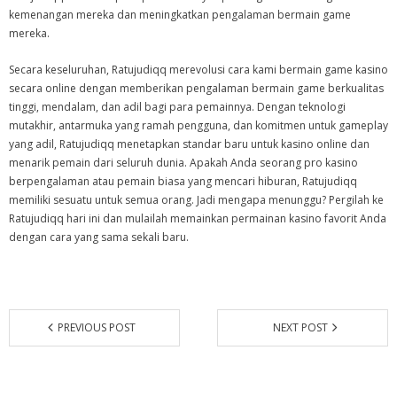
kemenangan mereka dan meningkatkan pengalaman bermain game
mereka.
Secara keseluruhan, Ratujudiqq merevolusi cara kami bermain game kasino
secara online dengan memberikan pengalaman bermain game berkualitas
tinggi, mendalam, dan adil bagi para pemainnya. Dengan teknologi
mutakhir, antarmuka yang ramah pengguna, dan komitmen untuk gameplay
yang adil, Ratujudiqq menetapkan standar baru untuk kasino online dan
menarik pemain dari seluruh dunia. Apakah Anda seorang pro kasino
berpengalaman atau pemain biasa yang mencari hiburan, Ratujudiqq
memiliki sesuatu untuk semua orang. Jadi mengapa menunggu? Pergilah ke
Ratujudiqq hari ini dan mulailah memainkan permainan kasino favorit Anda
dengan cara yang sama sekali baru.
PREVIOUS POST
NEXT POST